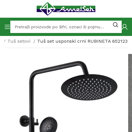
e
Tuš setovi
Tuš set usponski crni RUBINETA 652123