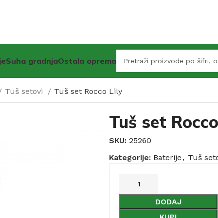
je
Suha gradnja
Ostala oprema
Tuš setovi
Tuš set Rocco Lily
Tuš set Rocco
SKU:
25260
Kategorije:
Baterije
,
Tuš set
DODAJ
KUPI