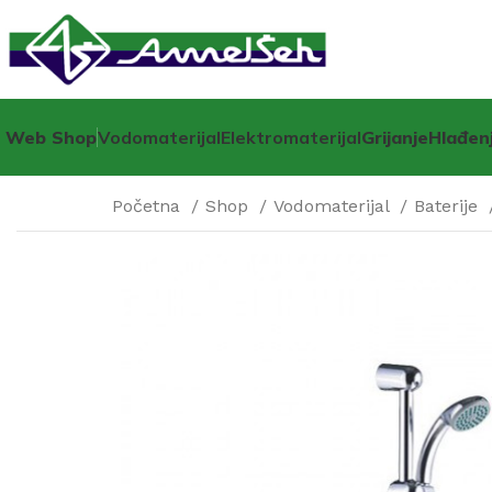
Web Shop
Vodomaterijal
Elektromaterijal
Grijanje
Hlađen
Početna
Shop
Vodomaterijal
Baterije