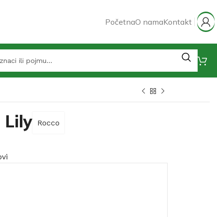
Početna
O nama
Kontakt
 Lily
Rocco
ovi