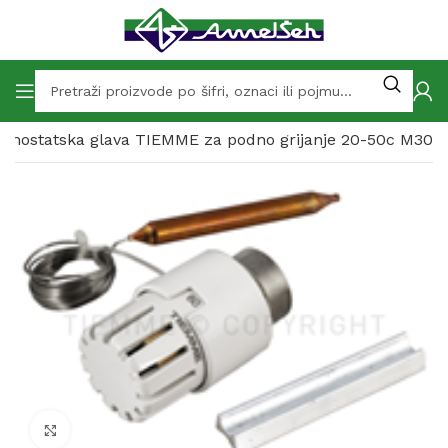
rmostatska glava TIEMME za podno grijanje 20-50c M30
Click to enlarge