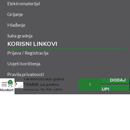
Elektromaterijal
Grijanje
Hlađenje
Suha gradnja
KORISNI LINKOVI
Prijava / Registracija
Uvjeti korištenja
Pravila privatnosti
Termostatska glava
DODAJ
0
TIEMME za podno
Kontakt
KUPI
grijanje 20-50c M30
Menu
Cart
Amelšeh d.o.o. © 2024. Sva prava zadržana. Powered
by
CODUS