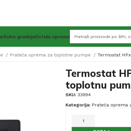
je
Suha gradnja
Ostala oprema
pe
Prateća oprema za toplotne pumpe
Termostat HP
Termostat H
toplotnu pu
SKU:
33994
Kategorija:
Prateća oprema 