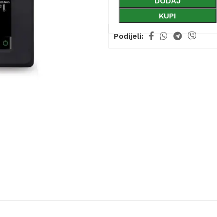
DODAJ
KUPI
Podijeli: