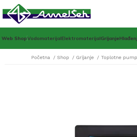
Web Shop
Vodomaterijal
Elektromaterijal
Grijanje
Hlađen
Početna
Shop
Grijanje
Toplotne pum