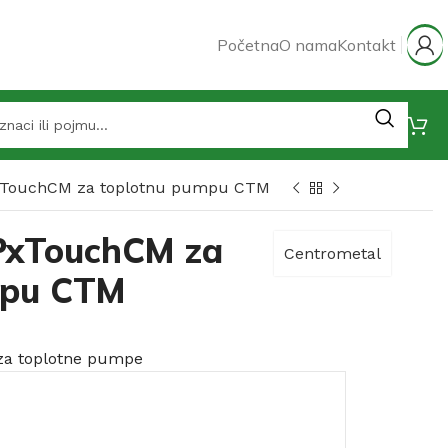
Početna
O nama
Kontakt
xTouchCM za toplotnu pumpu CTM
PxTouchCM za
Centrometal
mpu CTM
za toplotne pumpe