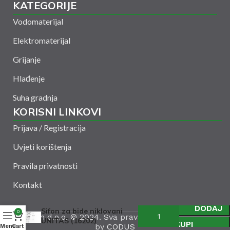
KATEGORIJE
Vodomaterijal
Elektromaterijal
Grijanje
Hlađenje
Suha gradnja
KORISNI LINKOVI
Prijava / Registracija
Uvjeti korištenja
Pravila privatnosti
Kontakt
DODAJ
Sifon za bide niklovani
0
Amelšeh d.o.o. © 2024. Sva prava zadržana. Powered
UNITAS (16202)
KUPI
by
CODUS
Menu
Cart