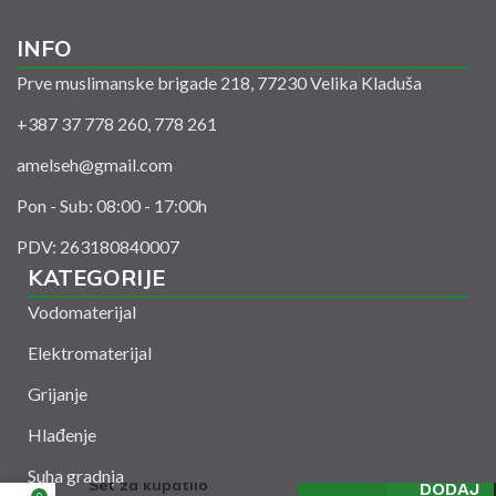
INFO
Prve muslimanske brigade 218, 77230 Velika Kladuša
+387 37 778 260, 778 261
amelseh@gmail.com
Pon - Sub: 08:00 - 17:00h
PDV: 263180840007
KATEGORIJE
Vodomaterijal
Elektromaterijal
Grijanje
Hlađenje
Suha gradnja
Set za kupatilo
DODAJ