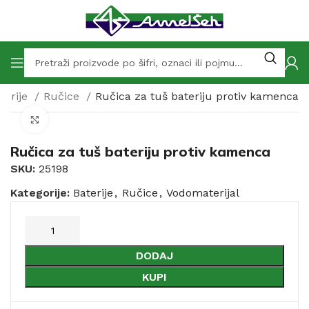
terije
Ručice
Ručica za tuš bateriju protiv kamenca
Click to enlarge
Ručica za tuš bateriju protiv kamenca
SKU:
25198
Kategorije:
Baterije
,
Ručice
,
Vodomaterijal
DODAJ
KUPI