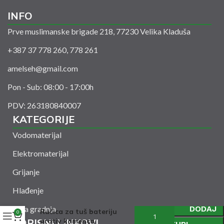
INFO
Prve muslimanske brigade 218, 77230 Velika Kladuša
+387 37 778 260, 778 261
amelseh@gmail.com
Pon - Sub: 08:00 - 17:00h
PDV: 263180840007
KATEGORIJE
Vodomaterijal
Elektromaterijal
Grijanje
Hlađenje
Suha gradnja
DODAJ
Ručica za tuš bateriju
0
KORISNI LINKOVI
protiv kamenca