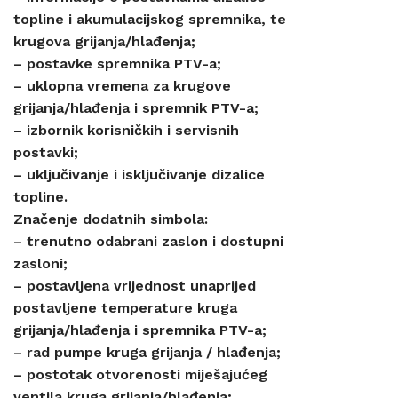
topline i akumulacijskog spremnika, te
krugova grijanja/hlađenja;
– postavke spremnika PTV-a;
– uklopna vremena za krugove
grijanja/hlađenja i spremnik PTV-a;
– izbornik korisničkih i servisnih
postavki;
– uključivanje i isključivanje dizalice
topline.
Značenje dodatnih simbola:
– trenutno odabrani zaslon i dostupni
zasloni;
– postavljena vrijednost unaprijed
postavljene temperature kruga
grijanja/hlađenja i spremnika PTV-a;
– rad pumpe kruga grijanja / hlađenja;
– postotak otvorenosti miješajućeg
ventila kruga grijanja/hlađenja;