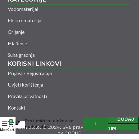
Vodomaterijal
Elektromaterijal
Grijanje
Hlađenje
Suha gradnja
KORISNI LINKOVI
Prijava / Registracija
Uvjeti korištenja
Pravila privatnosti
Kontakt
DODAJ
Protumirisni uložak za
0
podni sifon
Amelšeh d.o.o. © 2024. Sva prava zadržana. Powered
KUPI
Menu
Cart
by
CODUS