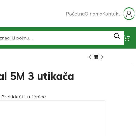
Početna
O nama
Kontakt
al 5M 3 utikača
Prekidači i utičnice