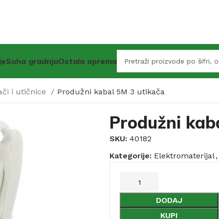
je
Suha gradnja
Ostala oprema
ači i utičnice
Produžni kabal 5M 3 utikača
Produžni kab
SKU:
40182
Kategorije:
Elektromaterijal
,
DODAJ
KUPI