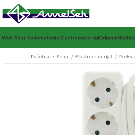
Web Shop
Vodomaterijal
Elektromaterijal
Grijanje
Hlađen
Početna
Shop
Elektromaterijal
Prekid