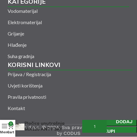
KATEGORIJE
Vodomaterijal
Elektromaterijal
Grijanje
Hlađenje
Suha gradnja
KORISNI LINKOVI
Prijava / Registracija
Uvjeti korištenja
Pravila privatnosti
Kontakt
DODAJ
Pločica unutrašnja
0
Amelšeh d.o.o. © 2024. Sva prava zadržana. Powered
60X120 ANTY SKY
KUPI
by
CODUS
Menu
Cart