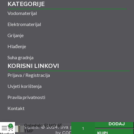
KATEGORIJE
Vodomaterijal
Elektromaterijal
Grijanje
Hlađenje
Suha gradnja
KORISNI LINKOVI
Prijava / Registracija
Uvjeti korištenja
Pravila privatnosti
Kontakt
DODAJ
Ogledalo ELMO 65
Amelšeh d.o.o. © 2024. Sva prava zadržana. Powered
0
TMP
by
CODUS
KUPI