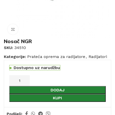
Click to enlarge
Nosač NGR
SKU:
34510
Kategorije:
Prateća oprema za radijatore
,
Radijatori
Dostupno uz narudžbu
DODAJ
KUPI
Podijeli: