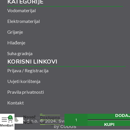
KATEGORIJE
Vodomaterijal
Elektromaterijal
Grijanje
Hlađenje
Suha gradnja
KORISNI LINKOVI
Prijava / Registracija
Uvjeti korištenja
Pravila privatnosti
Kontakt
DODA
Nosač
Dostupno
0
Amelšeh d.o.o. © 2024. Sva prava zadržana. Powered
NGR
uz
KUPI
by
CODUS
Menu
Cart
narudžbu