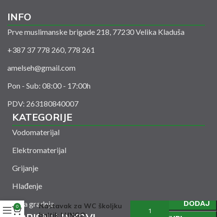
INFO
Prve muslimanske brigade 218, 77230 Velika Kladuša
+387 37 778 260, 778 261
amelseh@gmail.com
Pon - Sub: 08:00 - 17:00h
PDV: 263180840007
KATEGORIJE
Vodomaterijal
Elektromaterijal
Grijanje
Hlađenje
DODAJ
Suha gradnja
Nastavak za WC školjku
0
baltik LUNGO