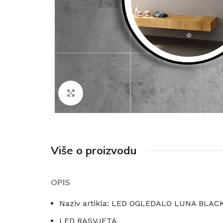
Click to enlarge
Više o proizvodu
OPIS
Naziv artikla: LED OGLEDALO LUNA BLAC
LED RASVJETA