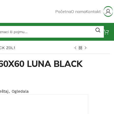
Početna
O nama
Kontakt
CK Z0L1
o 60X60 LUNA BLACK
štaj
,
Ogledala