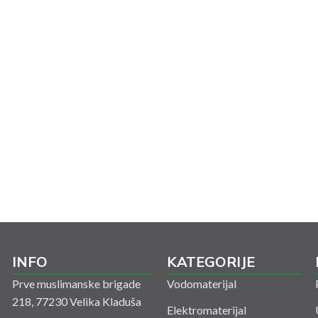
INFO
KATEGORIJE
Prve muslimanske brigade
Vodomaterijal
218, 77230 Velika Kladuša
Elektromaterijal