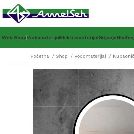
Web Shop
Vodomaterijal
Elektromaterijal
Grijanje
Hlađen
Početna
Shop
Vodomaterijal
Kupaonič