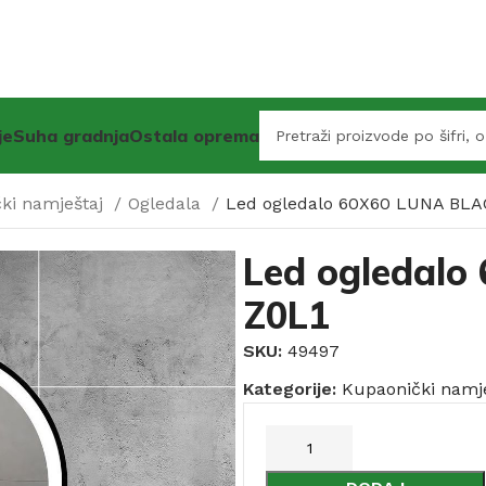
je
Suha gradnja
Ostala oprema
ki namještaj
Ogledala
Led ogledalo 60X60 LUNA BLA
Led ogledal
Z0L1
SKU:
49497
Kategorije:
Kupaonički namje