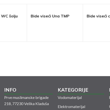
 WC šolju
Bide viseći Una TMP
Bide viseći c
INFO
KATEGORIJE
Prve muslimanske brigade
Vodomaterijal
218, 77230 Velika Kladuša
Elektromaterijal