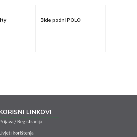
ity
Bide podni POLO
Kabina tuš
cm kvadrat
staklo, crni
KORISNI LINKOVI
Prijava / Registracija
Uvjeti korištenja