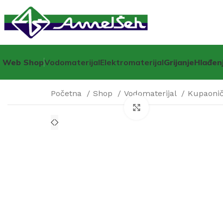
Web Shop
Vodomaterijal
Elektromaterijal
Grijanje
Hlađen
Početna
Shop
Vodomaterijal
Kupaonič
Click to enlarge