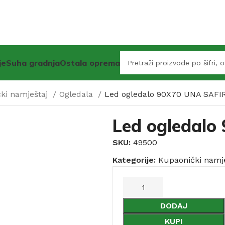
je
Suha gradnja
Ostala oprema
ki namještaj
Ogledala
Led ogledalo 90X70 UNA SAFI
Led ogledalo
SKU:
49500
Kategorije:
Kupaonički namje
DODAJ
KUPI