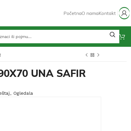
Početna
O nama
Kontakt
R
 90X70 UNA SAFIR
štaj
,
Ogledala