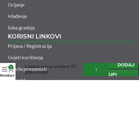
Grijanje
Hlađenje
Suha gradnja
KORISNI LINKOVI
Prijava / Registracija
Uvjeti korištenja
DODAJ
Lampa vrtna stubna ST-
0
Pravila privatnosti
3054 H 650
KUPI
Menu
Cart
Kontakt
Amelšeh d.o.o. © 2024. Sva prava zadržana. Powered
by
CODUS