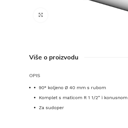
Click to enlarge
Više o proizvodu
OPIS
90° koljeno Ø 40 mm s rubom
Komplet s maticom R 1 1/2” i konusnom
Za sudoper