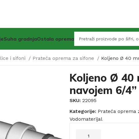
je
Suha gradnja
Ostala oprema
ice i sifoni
Prateća oprema za sifone
Koljeno Ø 40 mm
Koljeno Ø 40
navojem 6/4”
SKU:
22095
Kategorije:
Prateća oprema z
Vodomaterijal