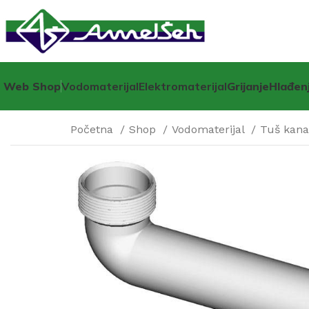
Web Shop
Vodomaterijal
Elektromaterijal
Grijanje
Hlađen
Početna
Shop
Vodomaterijal
Tuš kanal