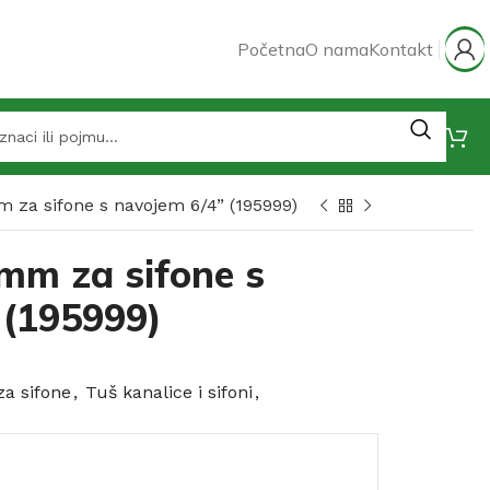
Početna
O nama
Kontakt
 za sifone s navojem 6/4” (195999)
 mm za sifone s
 (195999)
a sifone
,
Tuš kanalice i sifoni
,