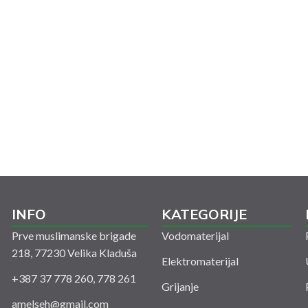
INFO
KATEGORIJE
Prve muslimanske brigade
Vodomaterijal
218, 77230 Velika Kladuša
Elektromaterijal
+387 37 778 260, 778 261
Grijanje
amelseh@gmail.com