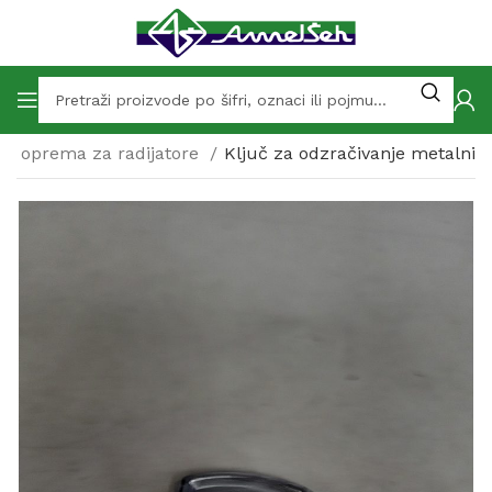
ća oprema za radijatore
Ključ za odzračivanje metalni