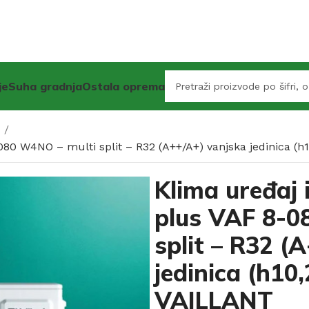
je
Suha gradnja
Ostala oprema
i
080 W4NO – multi split – R32 (A++/A+) vanjska jedinica (
Klima uređaj 
plus VAF 8-0
split – R32 (
jedinica (h10
VAILLANT