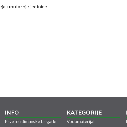
leja unutarnje jedinice
INFO
KATEGORIJE
Prve muslimanske brigade
Vodomaterijal