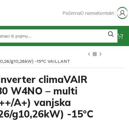
Početna
O nama
Kontakt
h10,26/g10,26kW) -15°C VAILLANT
inverter climaVAIR
80 W4NO – multi
A++/A+) vanjska
,26/g10,26kW) -15°C