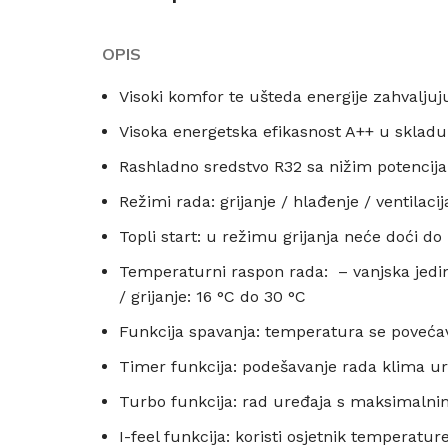
OPIS
Visoki komfor te ušteda energije zahvaljuju
Visoka energetska efikasnost A++ u sklad
Rashladno sredstvo R32 sa nižim potencija
Režimi rada: grijanje / hlađenje / ventilacij
Topli start: u režimu grijanja neće doći d
Temperaturni raspon rada: – vanjska jedinic
/ grijanje: 16 °C do 30 °C
Funkcija spavanja: temperatura se povećav
Timer funkcija: podešavanje rada klima u
Turbo funkcija: rad uređaja s maksimalnim
I-feel funkcija: koristi osjetnik temperatu