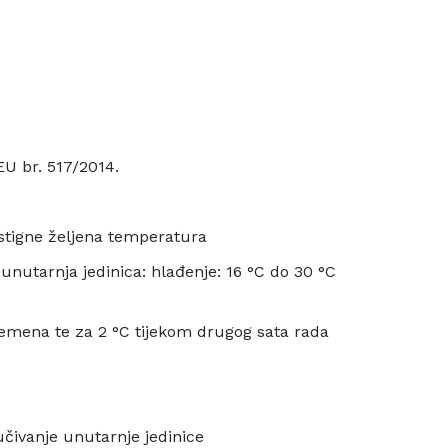
U br. 517/2014.
ostigne željena temperatura
 unutarnja jedinica: hlađenje: 16 °C do 30 °C
remena te za 2 °C tijekom drugog sata rada
jučivanje unutarnje jedinice