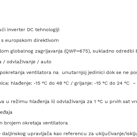
ći inverter DC tehnologiji
u s europskom direktivom
lom globalnog zagrijavanja (QWP=675), sukladno odredbi E
a / odvlaživanje / auto
o pokretanja ventilatora na unutarnjoj jedinici dok se ne p
a: hlađenje: -15 °C do 48 °C / grijanje: -15 °C do 24 °C –
a u režimu hlađenja ili odvlaživanja za 1 °C u prvih sat v
ređaja
 brojem okretaja ventilatora
re daljinskog upravljača kao referencu za uključivanje/iskl