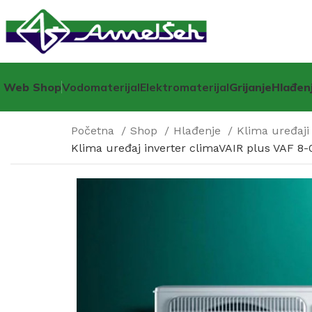
Web Shop
Vodomaterijal
Elektromaterijal
Grijanje
Hlađen
Početna
Shop
Hlađenje
Klima uređaj
Klima uređaj inverter climaVAIR plus VAF 8-