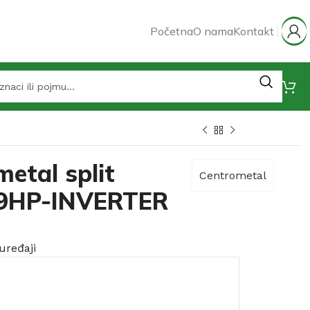
Početna
O nama
Kontakt
etal split
Centrometal
9HP-INVERTER
uređaji