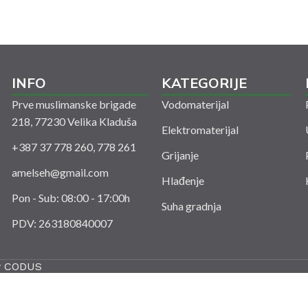
INFO
KATEGORIJE
Prve muslimanske brigade
Vodomaterijal
218, 77230 Velika Kladuša
Elektromaterijal
+387 37 778 260, 778 261
Grijanje
amelseh@gmail.com
Hlađenje
Pon - Sub: 08:00 - 17:00h
Suha gradnja
PDV: 263180840007
y
CODUS