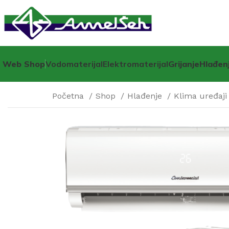
Web Shop
Vodomaterijal
Elektromaterijal
Grijanje
Hlađen
Početna
Shop
Hlađenje
Klima uređaj