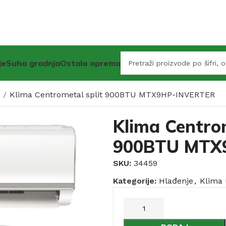
je
Suha gradnja
Ostala oprema
i
Klima Centrometal split 900BTU MTX9HP-INVERTER
Klima Centrom
900BTU MTX
SKU:
34459
Kategorije:
Hlađenje
,
Klima 