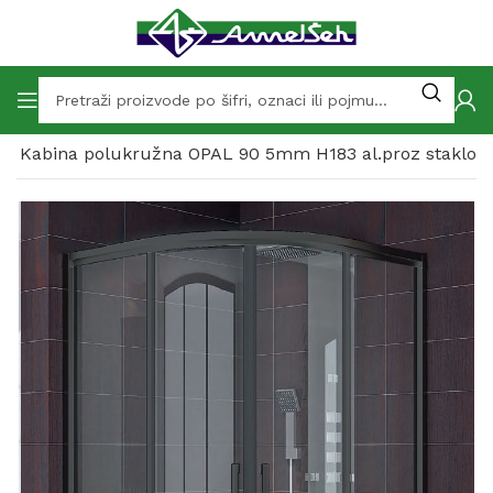
Kabina polukružna OPAL 90 5mm H183 al.proz staklo