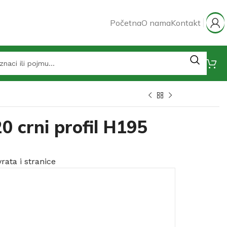
Početna
O nama
Kontakt
 crni profil H195
rata i stranice