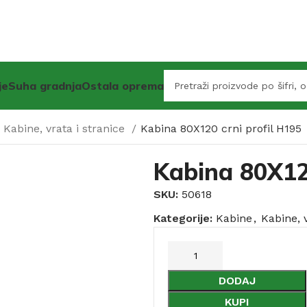
je
Suha gradnja
Ostala oprema
Kabine, vrata i stranice
Kabina 80X120 crni profil H195
Kabina 80X120
SKU:
50618
Kategorije:
Kabine
,
Kabine, v
DODAJ
KUPI