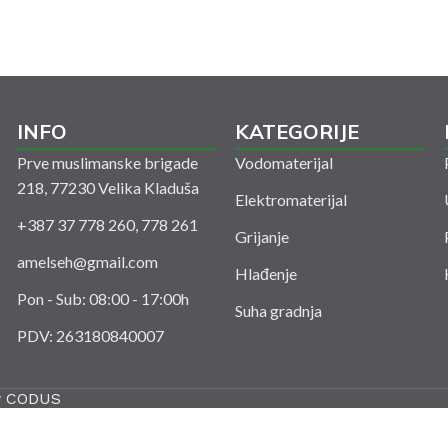
INFO
KATEGORIJE
Prve muslimanske brigade
Vodomaterijal
218, 77230 Velika Kladuša
Elektromaterijal
+387 37 778 260, 778 261
Grijanje
amelseh@gmail.com
Hlađenje
Pon - Sub: 08:00 - 17:00h
Suha gradnja
PDV: 263180840007
y
CODUS