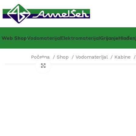
Web Shop
Vodomaterijal
Elektromaterijal
Grijanje
Hlađen
Početna
Shop
Vodomaterijal
Kabine
Click to enlarge