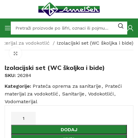
aterijal za vodokotlić
Izolacijski set (WC školjka i bide)
Click to enlarge
Izolacijski set (WC školjka i bide)
SKU:
26284
Kategorije:
Prateća oprema za sanitarije
,
Prateći
materijal za vodokotlić
,
Sanitarije
,
Vodokotlići
,
Vodomaterijal
DODAJ