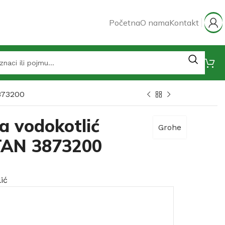
Početna
O nama
Kontakt
873200
a vodokotlić
Grohe
AN 3873200
ić