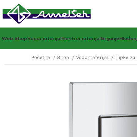
Web Shop
Vodomaterijal
Elektromaterijal
Grijanje
Hlađen
Početna
Shop
Vodomaterijal
Tipke za