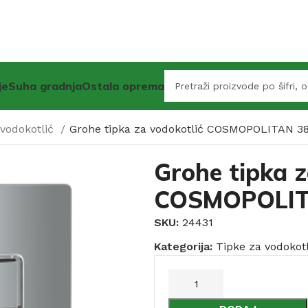
je
Suha gradnja
Ostala oprema
 vodokotlić
Grohe tipka za vodokotlić COSMOPOLITAN 3
Grohe tipka z
COSMOPOLIT
SKU:
24431
Kategorija:
Tipke za vodokotl