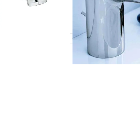
DODAJ
KUPI
Podijeli: