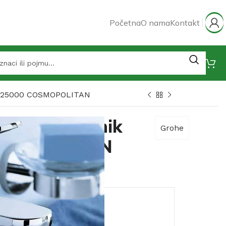
Početna
O nama
Kontakt
32825000 COSMOPOLITAN
ja za umivaonik
Grohe
OSMOPOLITAN
e za umivaonik