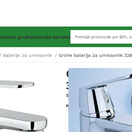
je
Suha gradnja
Ostala oprema
Baterije za umivaonik
Grohe baterija za umivaonik 
Grohe bateri
32825000 C
SKU:
24370
Kategorije:
Baterije
,
Baterij
Dostupno uz narudžbu