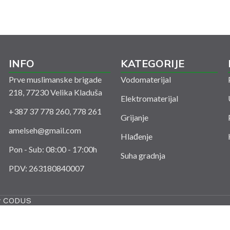
INFO
KATEGORIJE
Prve muslimanske brigade
Vodomaterijal
218, 77230 Velika Kladuša
Elektromaterijal
+387 37 778 260, 778 261
Grijanje
amelseh@gmail.com
Hlađenje
Pon - Sub: 08:00 - 17:00h
Suha gradnja
PDV: 263180840007
y
CODUS