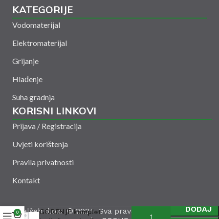
KATEGORIJE
Vodomaterijal
Elektromaterijal
Grijanje
Hlađenje
Suha gradnja
KORISNI LINKOVI
Prijava / Registracija
Uvjeti korištenja
Pravila privatnosti
Kontakt
Grijač USP.2KW
DODAJ
Amelšeh d.o.o. © 2024. Sva prava zadržana. Powered
GORENJE komplet
0