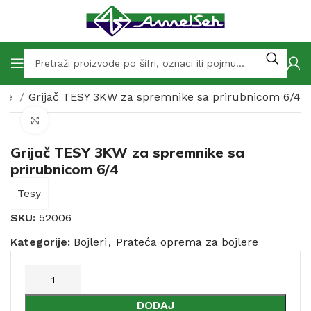
ere
Grijač TESY 3KW za spremnike sa prirubnicom 6/4
Click to enlarge
Grijač TESY 3KW za spremnike sa
prirubnicom 6/4
Tesy
SKU:
52006
Kategorije:
Bojleri
,
Prateća oprema za bojlere
DODAJ