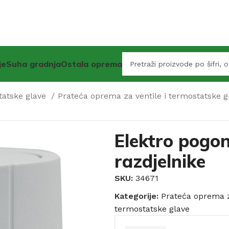
je
Suha gradnja
Ostala oprema
statske glave
Prateća oprema za ventile i termostatske 
Elektro pogo
razdjelnike
SKU:
34671
Kategorije:
Prateća oprema z
termostatske glave