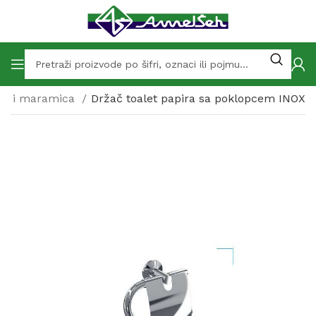
ira i maramica
Držač toalet papira sa poklopcem INOX