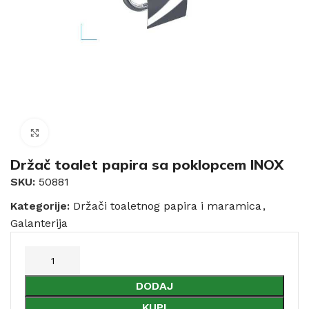
Click to enlarge
Držač toalet papira sa poklopcem INOX
SKU:
50881
Kategorije:
Držači toaletnog papira i maramica
,
Galanterija
DODAJ
KUPI