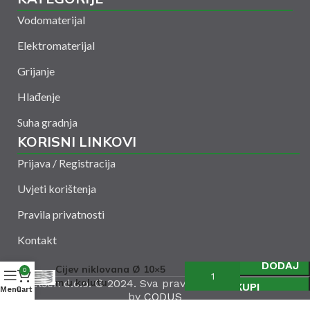
Vodomaterijal
Elektromaterijal
Grijanje
Hlađenje
Suha gradnja
KORISNI LINKOVI
Prijava / Registracija
Uvjeti korištenja
Pravila privatnosti
Kontakt
DODAJ
Cijev niklovana Ø 10×5
0
m u kolutu
Amelšeh d.o.o. © 2024. Sva prava zadržana. Powered
KUPI
Menu
Cart
by
CODUS