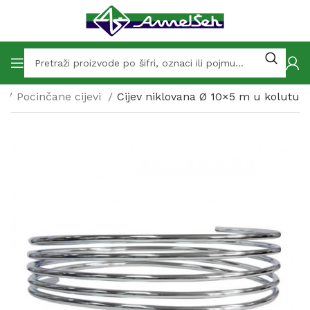
i
Pocinčane cijevi
Cijev niklovana Ø 10×5 m u kolutu