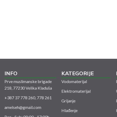
INFO
KATEGORIJE
Prve muslimanske brigade
Vodomaterijal
218, 77230 Velika Kladuša
Elektromaterijal
+387 37 778 260, 778 261
Grijanje
amelseh@gmail.com
Hlađenje
Pon - Sub: 08:00 - 17:00h