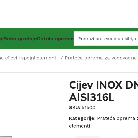
je
Suha gradnja
Ostala oprema
 cijevi i spojni elementi
Prateća oprema za vodovodne 
Cijev INOX 
AISI316L
SKU:
51500
Kategorije:
Prateća oprema z
elementi