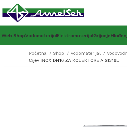
Web Shop
Vodomaterijal
Elektromaterijal
Grijanje
Hlađen
Početna
Shop
Vodomaterijal
Vodovodne
Cijev INOX DN16 ZA KOLEKTORE AISI316L