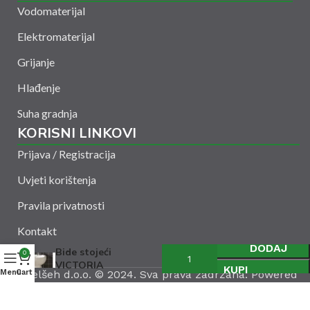
Vodomaterijal
Elektromaterijal
Grijanje
Hlađenje
Suha gradnja
KORISNI LINKOVI
Prijava / Registracija
Uvjeti korištenja
Pravila privatnosti
Kontakt
DODAJ
Bide stojeći
0
VICTORIA
KUPI
Menu
Amelšeh d.o.o. © 2024. Sva prava zadržana. Powered
Cart
by
CODUS