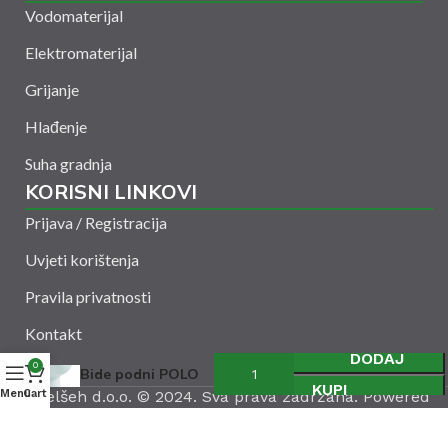
Vodomaterijal
Elektromaterijal
Grijanje
Hlađenje
Suha gradnja
KORISNI LINKOVI
Prijava / Registracija
Uvjeti korištenja
Pravila privatnosti
Kontakt
DODAJ
0
Bide podni POLO
KUPI
Menu
Amelšeh d.o.o. © 2024. Sva prava zadržana. Powered
Cart
by
CODUS