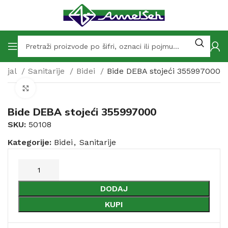
rijal
Sanitarije
Bidei
Bide DEBA stojeći 355997000
Click to enlarge
Bide DEBA stojeći 355997000
SKU:
50108
Kategorije:
Bidei
,
Sanitarije
DODAJ
KUPI