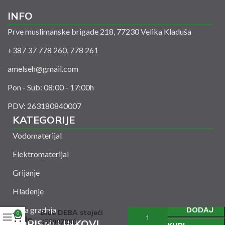
INFO
Prve muslimanske brigade 218, 77230 Velika Kladuša
+387 37 778 260, 778 261
amelseh@gmail.com
Pon - Sub: 08:00 - 17:00h
PDV: 263180840007
KATEGORIJE
Vodomaterijal
Elektromaterijal
Grijanje
Hlađenje
Suha gradnja
DODAJ
Bide DEBA stojeći
0
KORISNI LINKOVI
355997000