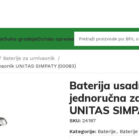
je
Suha gradnja
Ostala oprema
Baterije za umivaonik
mivaonik UNITAS SIMPATY (00083)
Baterija usadn
jednoručna z
UNITAS SIMP
SKU:
24187
Kategorije:
Baterije
,
Baterij