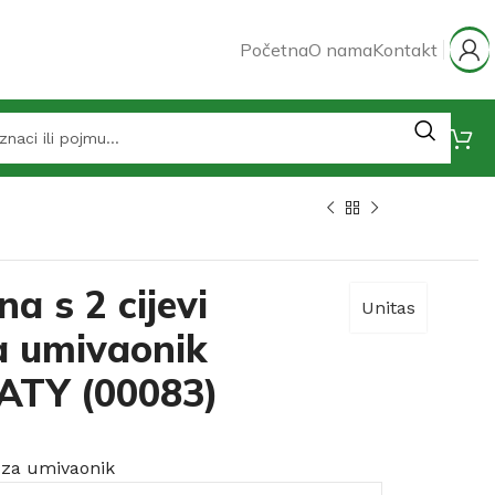
Početna
O nama
Kontakt
a s 2 cijevi
Unitas
a umivaonik
ATY (00083)
e za umivaonik