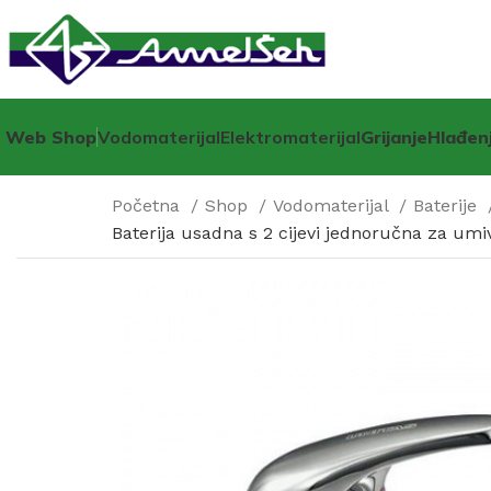
Web Shop
Vodomaterijal
Elektromaterijal
Grijanje
Hlađen
Početna
Shop
Vodomaterijal
Baterije
Baterija usadna s 2 cijevi jednoručna za u