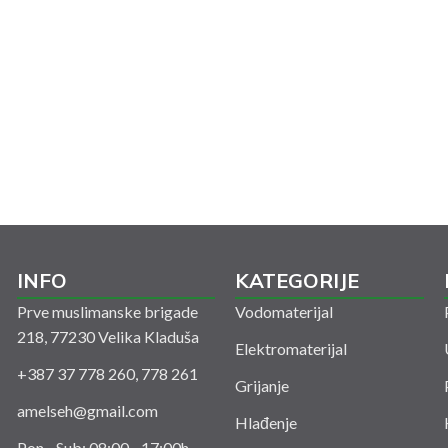
INFO
KATEGORIJE
Prve muslimanske brigade
Vodomaterijal
218, 77230 Velika Kladuša
Elektromaterijal
+387 37 778 260, 778 261
Grijanje
amelseh@gmail.com
Hlađenje
Pon - Sub: 08:00 - 17:00h