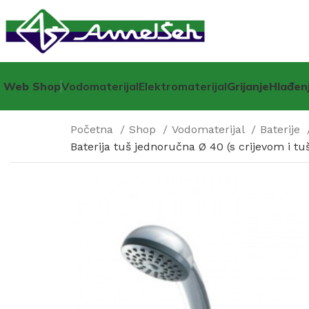
Web Shop
Vodomaterijal
Elektromaterijal
Grijanje
Hlađen
Početna
Shop
Vodomaterijal
Baterije
Baterija tuš jednoručna Ø 40 (s crijevom i 