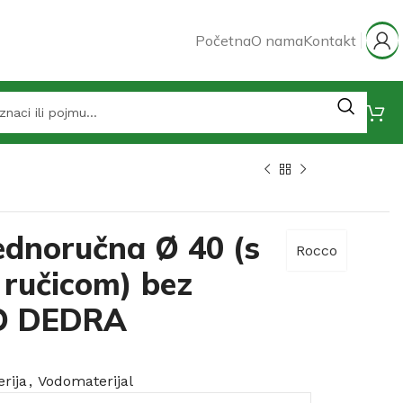
Početna
O nama
Kontakt
jednoručna Ø 40 (s
Rocco
š ručicom) bez
CO DEDRA
rija
,
Vodomaterijal