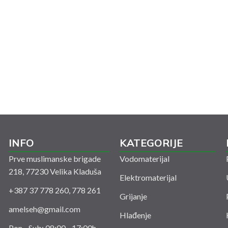
INFO
KATEGORIJE
Prve muslimanske brigade
Vodomaterijal
218, 77230 Velika Kladuša
Elektromaterijal
+387 37 778 260, 778 261
Grijanje
amelseh@gmail.com
Hlađenje
Pon - Sub: 08:00 - 17:00h