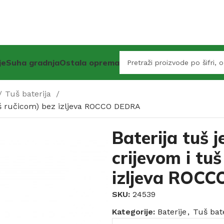
je
Suha gradnja
Ostala oprema
Tuš baterija
tuš ručicom) bez izljeva ROCCO DEDRA
Baterija tuš 
crijevom i tu
izljeva ROC
SKU:
24539
Kategorije:
Baterije
,
Tuš bate