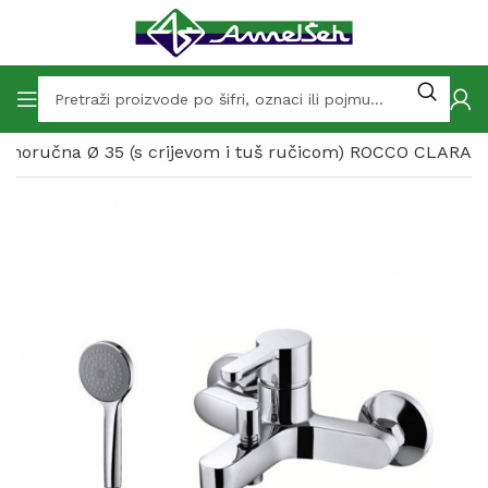
jednoručna Ø 35 (s crijevom i tuš ručicom) ROCCO CLARA