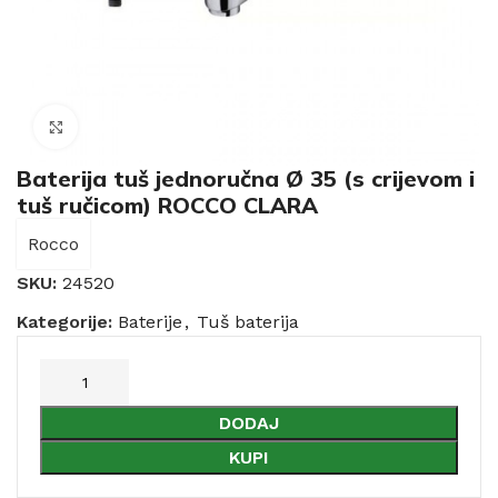
Click to enlarge
Baterija tuš jednoručna Ø 35 (s crijevom i
tuš ručicom) ROCCO CLARA
Rocco
SKU:
24520
Kategorije:
Baterije
,
Tuš baterija
DODAJ
KUPI