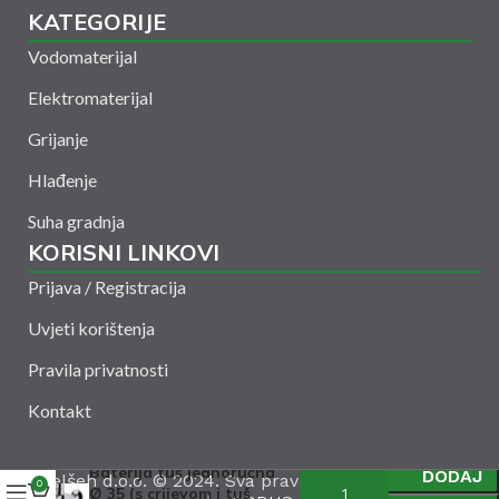
KATEGORIJE
Vodomaterijal
Elektromaterijal
Grijanje
Hlađenje
Suha gradnja
KORISNI LINKOVI
Prijava / Registracija
Uvjeti korištenja
Pravila privatnosti
Kontakt
Baterija tuš jednoručna
DODAJ
Amelšeh d.o.o. © 2024. Sva prava zadržana. Powered
0
Ø 35 (s crijevom i tuš