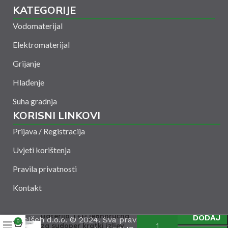
KATEGORIJE
Vodomaterijal
Elektromaterijal
Grijanje
Hlađenje
Suha gradnja
KORISNI LINKOVI
Prijava / Registracija
Uvjeti korištenja
Pravila privatnosti
Kontakt
Baterija T+H jednoručna
DODAJ
Amelšeh d.o.o. © 2024. Sva prava zadržana. Powered
0
za sudoper kratki izljev