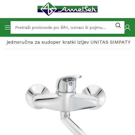
T+H jednoručna za sudoper kratki izljev UNITAS SIMPATY