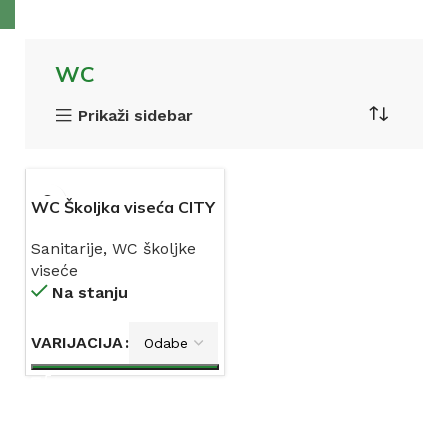
WC
Prikaži sidebar
WC Školjka viseća CITY
crna
Sanitarije
,
WC školjke
viseće
Na stanju
VARIJACIJA