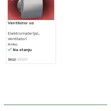
Ventilator sa
zaklopcem METALNA
Elektromaterijal
,
ELIPSA ANKO 100/105
Ventilatori
8473
Anko
Na stanju
SKU:
65251