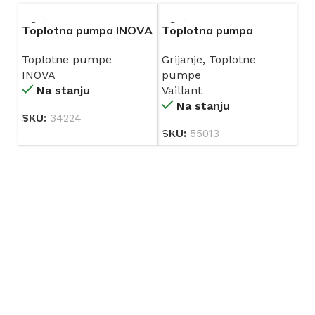
Toplotna pumpa INOVA
Toplotna pumpa
ACP 380V R290 10kW
monoblok inverterska
Toplotne pumpe
Grijanje
,
Toplotne
zrak/voda aroTHERM
INOVA
pumpe
plus VWL 155/6 A 400V
Na stanju
Vaillant
S3 grijanje/hlađenje
Na stanju
VAILLANT
SKU:
34224
SKU:
55013