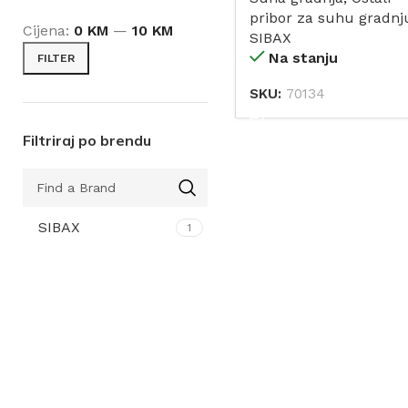
pribor za suhu gradnj
Cijena:
0 KM
—
10 KM
SIBAX
Na stanju
FILTER
SKU:
70134
DODAJ
Filtriraj po brendu
SIBAX
1