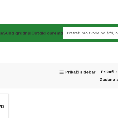
je
Suha gradnja
Ostala oprema
Prikaži
Prikaži sidebar
WD