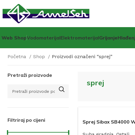
Web Shop
Vodomaterijal
Elektromaterijal
Grijanje
Hlađen
Početna
Shop
Proizvodi označeni “sprej”
Pretraži proizvode
sprej
Filtriraj po cijeni
Sprej Sibax SB4000 
400ML
Suha gradnja
,
Ostali