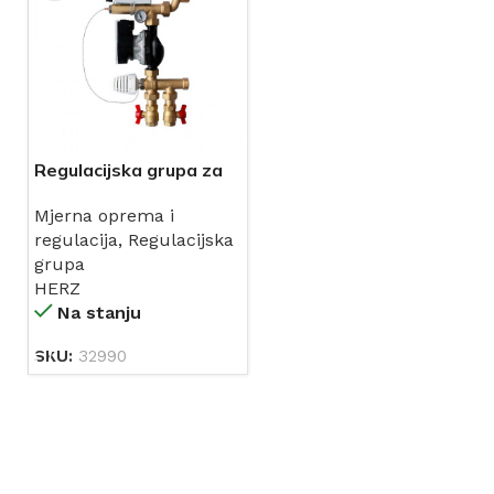
Regulacijska grupa za
podno grijanje TO 101
Mjerna oprema i
G1” (miješajući set za
regulacija
,
Regulacijska
podno grijanje sa
grupa
elektronskom pumpom
HERZ
(Wilo PARA 15-130/6-
Na stanju
43/SC) HERZ (1732004)
SKU:
32990