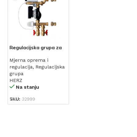
Regulacijska grupa za
podno grijanje TO 101
Mjerna oprema i
G1” (miješajući set za
regulacija
,
Regulacijska
podno grijanje sa
grupa
elektronskom pumpom
HERZ
(Wilo PARA 15-130/6-
Na stanju
43/SC) + 2x holenderski
priključak G1”-R1” HERZ
SKU:
32999
(1732006)