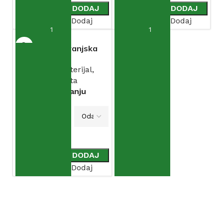
DODAJ
DODAJ
Dodaj
Dodaj
Svijetiljka vanjska
TRENDY
Elektromaterijal
,
Rasvjeta
Na stanju
VARIJACIJA
DODAJ
Dodaj