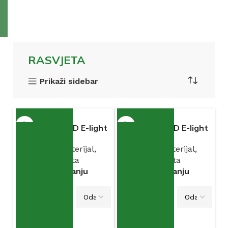
RASVJETA
Prikaži sidebar
Plafonjera LED E-light
Plafonjera LED E-light
Dalia 18W I 24W
Dalma 24W I 30W
Elektromaterijal
,
Elektromaterijal
,
Rasvjeta
Rasvjeta
Na stanju
Na stanju
VARIJACIJA
VARIJACIJA