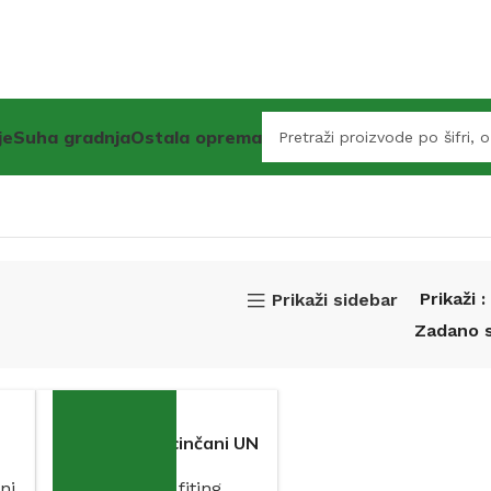
je
Suha gradnja
Ostala oprema
Prikaži
Prikaži sidebar
Prefarikat pocinčani UN
GEBO
ni
Pocinčani fiting