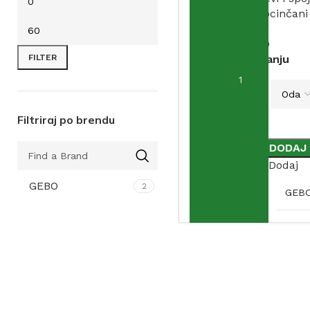
elementi
,
Pocinčani
fiting
GEBO
FILTER
Na stanju
VARIJACIJA
Filtriraj po brendu
DODAJ
Dodaj
GEBO
2
BRAND
GEB