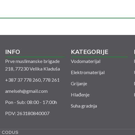
INFO
KATEGORIJE
Prve muslimanske brigade
Vodomaterijal
218, 77230 Velika Kladuša
Elektromaterijal
+387 37 778 260, 778 261
Grijanje
amelseh@gmail.com
Hlađenje
Pon - Sub: 08:00 - 17:00h
Suha gradnja
PDV: 263180840007
y
CODUS