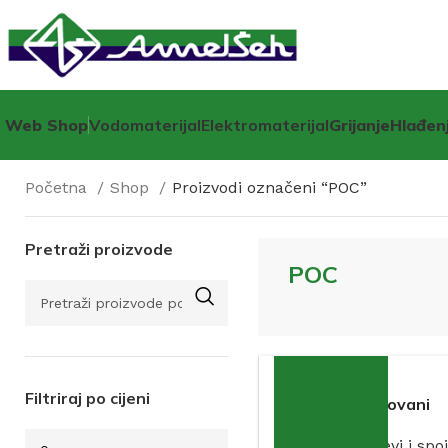
Web Shop
Vodomaterijal
Elektromaterijal
Grijanje
Hlađen
Početna
Shop
Proizvodi označeni “POC”
Pretraži proizvode
POC
Filtriraj po cijeni
Nipl redukovani
pocinčani GEBO
Vodovodne cijevi i spoj