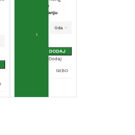
GEBO
Na stanju
VARIJACIJA
DODAJ
Dodaj
BRAND
GEBO
O