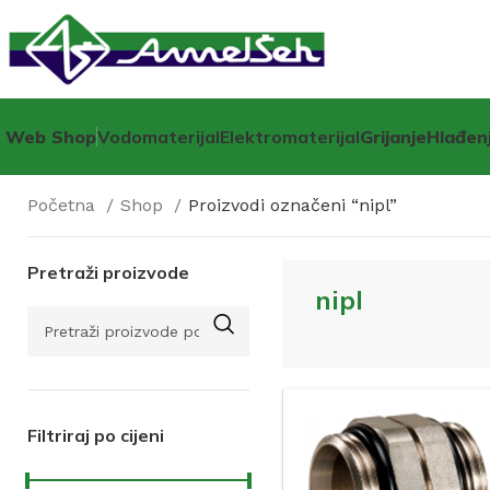
Web Shop
Vodomaterijal
Elektromaterijal
Grijanje
Hlađen
Početna
Shop
Proizvodi označeni “nipl”
Pretraži proizvode
nipl
Filtriraj po cijeni