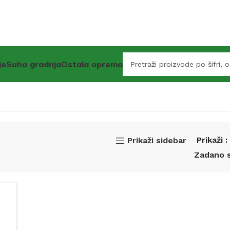
je
Suha gradnja
Ostala oprema
Prikaži
Prikaži sidebar