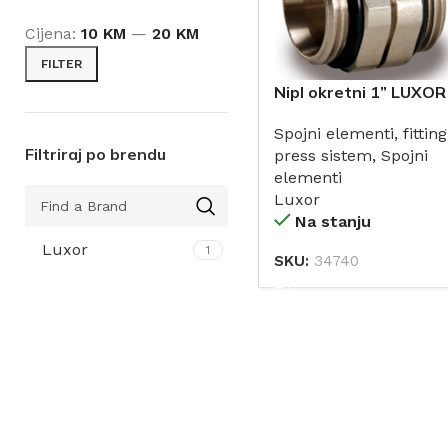
Cijena:
10 KM
—
20 KM
FILTER
Nipl okretni 1” LUXOR
za spajanje razdjelnik
Spojni elementi, fitting
Filtriraj po brendu
press sistem
,
Spojni
elementi
Luxor
Na stanju
Luxor
1
SKU:
34740
DODAJ