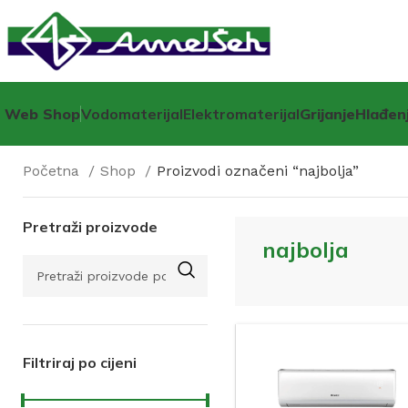
Web Shop
Vodomaterijal
Elektromaterijal
Grijanje
Hlađen
Početna
Shop
Proizvodi označeni “najbolja”
Pretraži proizvode
najbolja
Filtriraj po cijeni