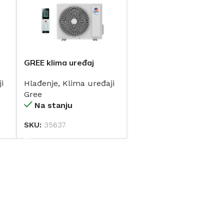
GREE klima uređaj
GWH18QD LOMO
i
Hlađenje
,
Klima uređaji
Regular 18-ka
Gree
INVERTER
Na stanju
SKU:
35637
DODAJ