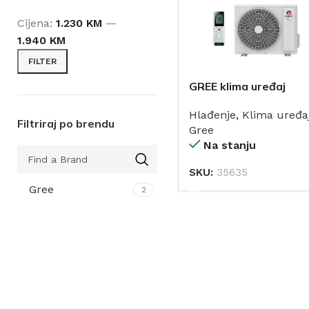
Cijena:
1.230 KM
—
1.940 KM
FILTER
GREE klima uređaj
GWH12QC LOMO
Hlađenje
,
Klima uređaj
Regular 12-ka
Filtriraj po brendu
Gree
INVERTER
Na stanju
SKU:
35635
DODAJ
Gree
2