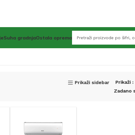
je
Suha gradnja
Ostala oprema
Prikaži
Prikaži sidebar