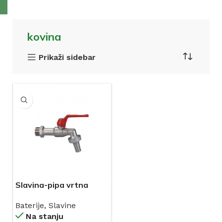
kovina
Prikaži sidebar
Slavina-pipa vrtna
kuglasta sa
Baterije
,
Slavine
holenderom KOVINA
Na stanju
(KP 502 I 503)