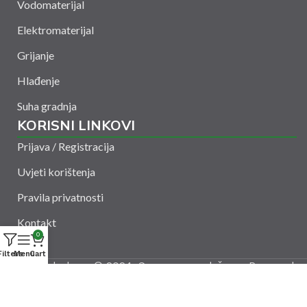
Vodomaterijal
Elektromaterijal
Grijanje
Hlađenje
Suha gradnja
KORISNI LINKOVI
Prijava / Registracija
Uvjeti korištenja
Pravila privatnosti
Kontakt
0
Filters
Menu
Cart
Amelšeh d.o.o. © 2024. Sva prava zadržana. Powered
by
CODUS